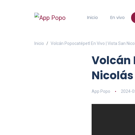
Inicio
En vivo
Inicio
Volcán Popocatépetl En Vivo | Vista San Nico
Volcán 
Nicolás
App Popo
2024-0