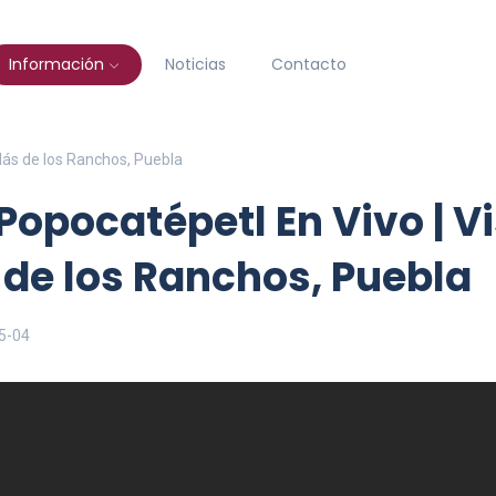
Información
Noticias
Contacto
lás de los Ranchos, Puebla
Popocatépetl En Vivo | V
 de los Ranchos, Puebla
5-04